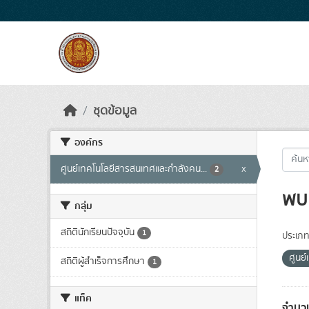
Skip to main content
ชุดข้อมูล
องค์กร
ศูนย์เทคโนโลยีสารสนเทศและกำลังคน...
x
2
พบ 
กลุ่ม
สถิตินักเรียนปัจจุบัน
1
ประเภท
ศูนย
สถิติผู้สำเร็จการศึกษา
1
แท็ค
จำนวน