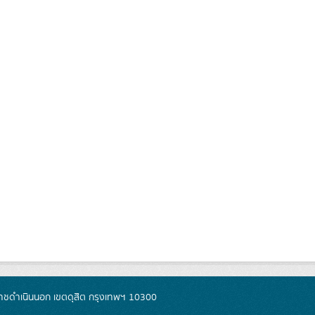
ชดำเนินนอก เขตดุสิต กรุงเทพฯ 10300