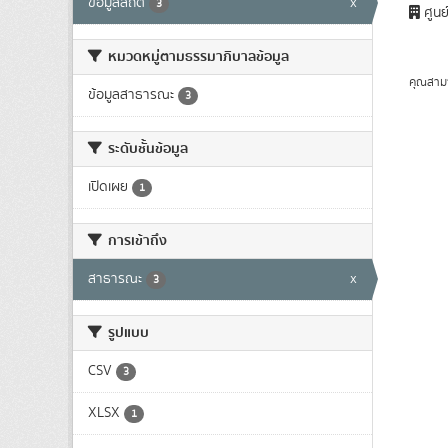
ข้อมูลสถิติ
x
3
ศูนย
หมวดหมู่ตามธรรมาภิบาลข้อมูล
คุณสาม
ข้อมูลสาธารณะ
3
ระดับชั้นข้อมูล
เปิดเผย
1
การเข้าถึง
สาธารณะ
x
3
รูปแบบ
CSV
3
XLSX
1