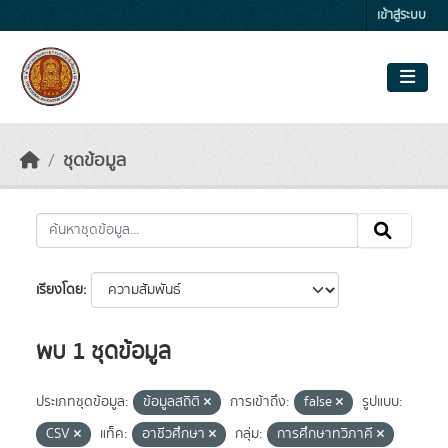
Skip to main content
เข้าสู่ระบบ
ชุดข้อมูล
เรียงโดย
พบ 1 ชุดข้อมูล
ประเภทชุดข้อมูล:
ข้อมูลสถิติ
การเข้าถึง:
false
รูปแบบ:
CSV
แท็ค:
อาชีวศึกษา
กลุ่ม:
การศึกษาทวิภาคี