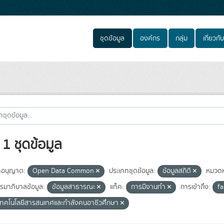
ชุดข้อมูล
องค์กร
กลุ่ม
เกี่ยวกับ
1 ชุดข้อมูล
อนุญาต:
Open Data Common
ประเภทชุดข้อมูล:
ข้อมูลสถิติ
หมวดหม
มาภิบาลข้อมูล:
ข้อมูลสาธารณะ
แท็ค:
การมีงานทำ
การเข้าถึง:
fa
์เทคโนโลยีสารสนเทศและกำลังคนอาชีวศึกษา