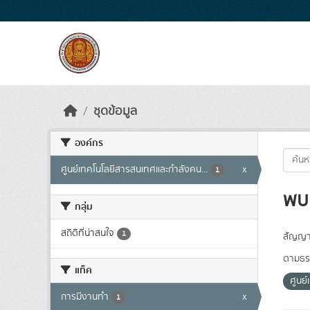
Skip to main content
ชุดข้อมูล
องค์กร
ศูนย์เทคโนโลยีสารสนเทศและกำลังคน...
x
1
พบ 
กลุ่ม
สถิติที่น่าสนใจ
1
สัญญา
ตามธรร
แท็ค
ศูนย
การมีงานทำ
x
1