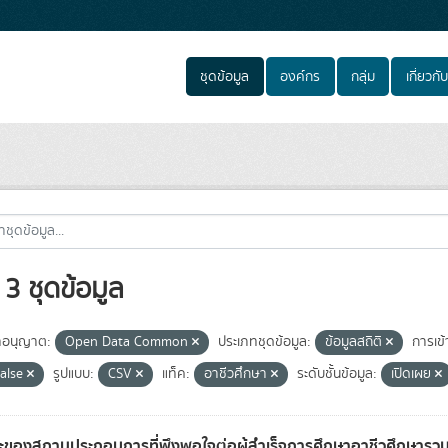
ชุดข้อมูล
องค์กร
กลุ่ม
เกี่ยวกับ
3 ชุดข้อมูล
อนุญาต:
Open Data Common
ประเภทชุดข้อมูล:
ข้อมูลสถิติ
การเข้
false
รูปแบบ:
CSV
แท็ค:
อาชีวศึกษา
ระดับชั้นข้อมูล:
เปิดเผย
ะของสถานประกอบการที่พึงพอใจต่อผู้สำเร็จการศึกษาอาชีวศึกษารวมท