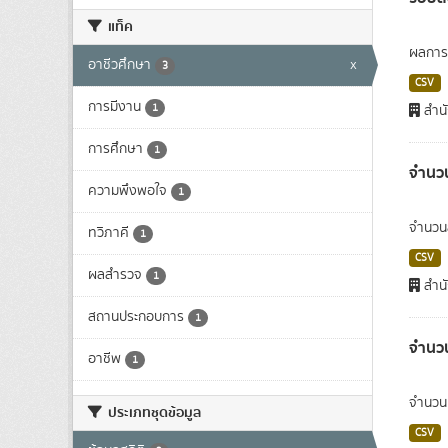
แท็ค
ผลการส
อาชีวศึกษา
x
3
CSV
การมีงาน
1
สำนั
การศึกษา
1
จำนวน
ความพึงพอใจ
1
จำนวนส
ทวิภาคี
1
CSV
ผลสำรวจ
1
สำนั
สถานประกอบการ
1
จำนวน
อาชีพ
1
จำนวนผ
ประเภทชุดข้อมูล
CSV