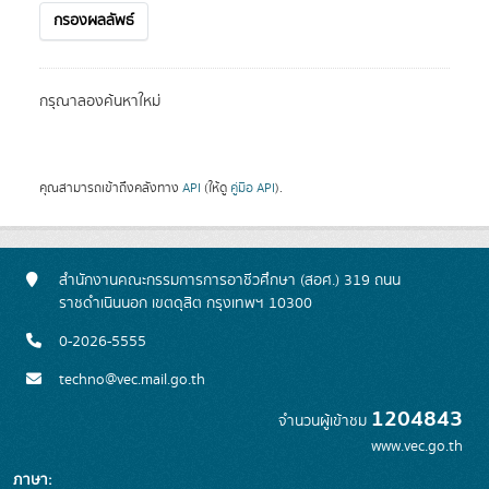
กรองผลลัพธ์
กรุณาลองค้นหาใหม่
คุณสามารถเข้าถึงคลังทาง
API
(ให้ดู
คู่มือ API
).
สำนักงานคณะกรรมการการอาชีวศึกษา (สอศ.) 319 ถนน
ราชดำเนินนอก เขตดุสิต กรุงเทพฯ 10300
0-2026-5555
techno@vec.mail.go.th
1204843
จำนวนผู้เข้าชม
www.vec.go.th
ภาษา