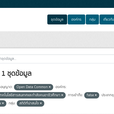
ชุดข้อมูล
องค์กร
กลุ่ม
เกี่ยวกับ
1 ชุดข้อมูล
อนุญาต:
Open Data Common
องค์กร:
์เทคโนโลยีสารสนเทศและกำลังคนอาชีวศึกษา
การเข้าถึง:
false
ประเภทชุ
ีพ
กลุ่ม:
สถิติที่น่าสนใจ