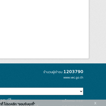
1203790
จำนวนผู้เข้าชม
www.vec.go.th
รุ่นโปรแกรม: 3.0.0
x
กกี้ โปรดคลิก "ยอมรับคุกกี้"