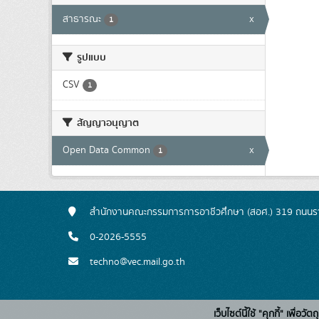
สาธารณะ
x
1
รูปแบบ
CSV
1
สัญญาอนุญาต
Open Data Common
x
1
สำนักงานคณะกรรมการการอาชีวศึกษา (สอศ.) 319 ถนนรา
0-2026-5555
techno@vec.mail.go.th
เว็บไซต์นี้ใช้ "คุกกี้" เพื