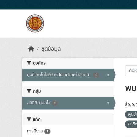
Skip to main content
ชุดข้อมูล
องค์กร
ศูนย์เทคโนโลยีสารสนเทศและกำลังคน...
x
1
พบ 
กลุ่ม
สถิติที่น่าสนใจ
x
1
สัญญา
ศูนย
แท็ค
อาช
การมีงาน
1