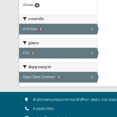
เปิดเผย
1
การเข้าถึง
สาธารณะ
x
2
รูปแบบ
CSV
x
2
สัญญาอนุญาต
Open Data Common
x
2
สำนักงานคณะกรรมการการอาชีวศึกษา (สอศ.) 319 ถนนรา
0-2026-5555