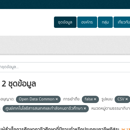
ชุดข้อมูล
องค์กร
กลุ่ม
เกี่ยวกับ
2 ชุดข้อมูล
อนุญาต:
Open Data Common
การเข้าถึง:
false
รูปแบบ:
CSV
:
ศูนย์เทคโนโลยีสารสนเทศและกำลังคนอาชีวศึกษา
หมวดหมู่ตามธรรมาภิบาล
ผู้สำเร็จการศึกษาอาชีวศึกษาที่มีงานทำหรือประกอบอาชีพอิสระ
13