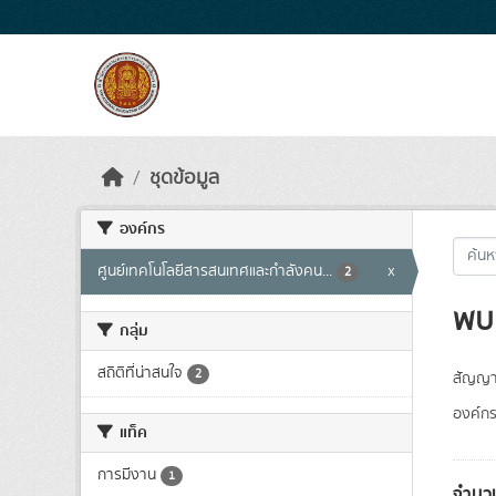
Skip to main content
ชุดข้อมูล
องค์กร
ศูนย์เทคโนโลยีสารสนเทศและกำลังคน...
x
2
พบ 
กลุ่ม
สถิติที่น่าสนใจ
2
สัญญา
องค์กร
แท็ค
การมีงาน
1
จำนวน