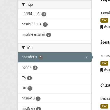
กลุ่ม
แสดงข้
สถิติที่น่าสนใจ
3
CSV
การประเมิน ITA
1
สำน
การศึกษาทวิภาคี
1
ร้อยล
แท็ค
ผลการส
อาชีวศึกษา
x
5
CSV
ทวิภาคี
2
สำนั
ITA
1
จำนวน
OIT
1
การมีงาน
จำนวนส
1
CSV
การศึกษา
1