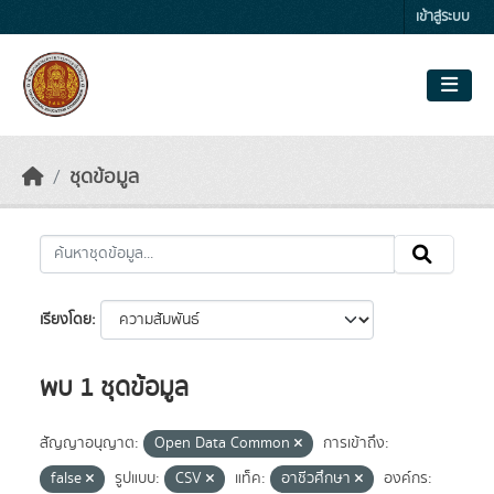
Skip to main content
เข้าสู่ระบบ
ชุดข้อมูล
เรียงโดย
พบ 1 ชุดข้อมูล
สัญญาอนุญาต:
Open Data Common
การเข้าถึง:
false
รูปแบบ:
CSV
แท็ค:
อาชีวศึกษา
องค์กร: