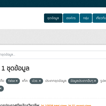
ชุดข้อมูล
องค์กร
กลุ่ม
เกี่ยวกับ
1 ชุดข้อมูล
ถึง:
false
แท็ค:
ปวช.
ประเภทชุดข้อมูล:
ข้อมูลประเภทอื่นๆ
รูปแ
ูตรประกาศนียบัตรวิชาชีพ
10506 total views
51 recent views