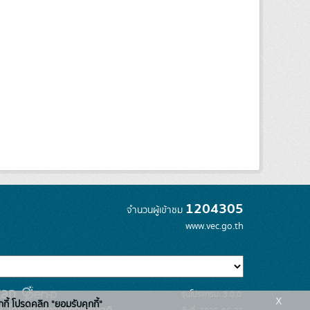
1204305
จำนวนผู้เข้าชม
www.vec.go.th
รุ่นโปรแกรม: 3.0.0
x
กกี้ โปรดคลิก "ยอมรับคุกกี้"