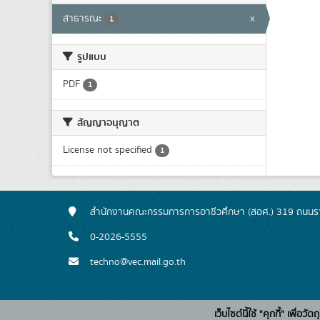
สาธารณะ
x
1
รูปแบบ
PDF
1
สัญญาอนุญาต
License not specified
1
สำนักงานคณะกรรมการการอาชีวศึกษา (สอศ.) 319 ถนนรา
0-2026-5555
techno@vec.mail.go.th
เว็บไซต์นี้ใช้ "คุกกี้" เพื