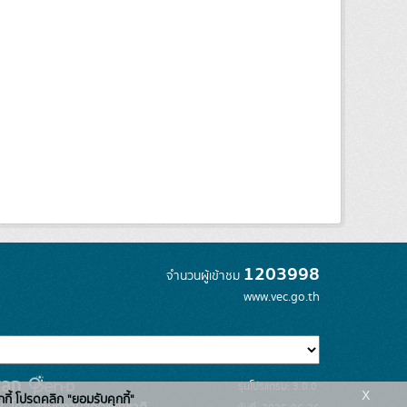
1203998
จำนวนผู้เข้าชม
www.vec.go.th
รุ่นโปรแกรม: 3.0.0
x
กกี้ โปรดคลิก "ยอมรับคุกกี้"