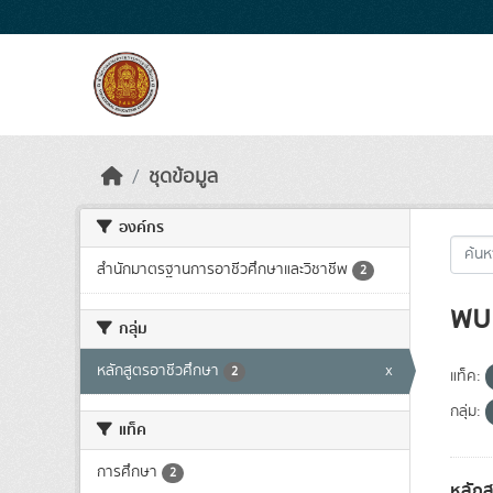
Skip to main content
ชุดข้อมูล
องค์กร
สำนักมาตรฐานการอาชีวศึกษาและวิชาชีพ
2
พบ 
กลุ่ม
หลักสูตรอาชีวศึกษา
x
2
แท็ค:
กลุ่ม:
แท็ค
การศึกษา
2
หลักส