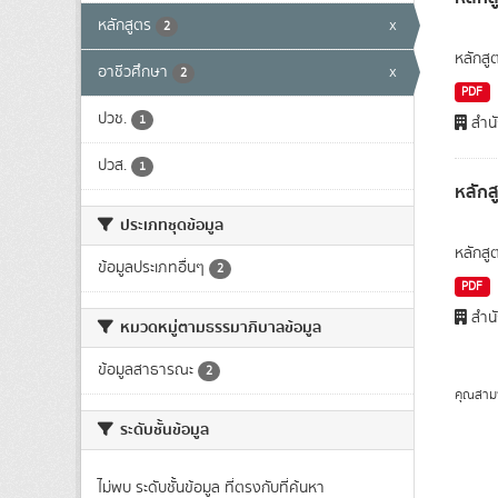
หลักสูตร
x
2
หลักสู
อาชีวศึกษา
x
2
PDF
ปวช.
1
สำนั
ปวส.
1
หลักส
ประเภทชุดข้อมูล
หลักสู
ข้อมูลประเภทอื่นๆ
2
PDF
สำนั
หมวดหมู่ตามธรรมาภิบาลข้อมูล
ข้อมูลสาธารณะ
2
คุณสาม
ระดับชั้นข้อมูล
ไม่พบ ระดับชั้นข้อมูล ที่ตรงกับที่ค้นหา