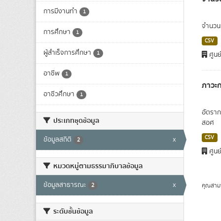
การมีงานทำ
1
จำนวนผ
การศึกษา
1
CSV
ผู้สำเร็จการศึกษา
1
ศูนย
อาชีพ
1
ภาวะก
อาชีวศึกษา
1
อัตราก
ประเภทชุดข้อมูล
สอศ
CSV
ข้อมูลสถิติ
x
2
ศูนย
หมวดหมู่ตามธรรมาภิบาลข้อมูล
ข้อมูลสาธารณะ
x
คุณสาม
2
ระดับชั้นข้อมูล