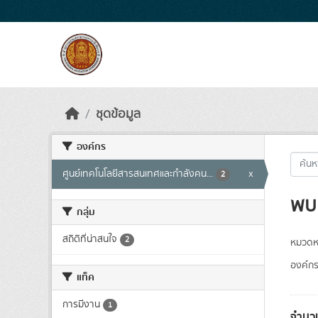
Skip to main content
ชุดข้อมูล
องค์กร
ศูนย์เทคโนโลยีสารสนเทศและกำลังคน...
x
2
พบ 
กลุ่ม
สถิติที่น่าสนใจ
2
หมวดหม
องค์กร
แท็ค
การมีงาน
1
จำนวน